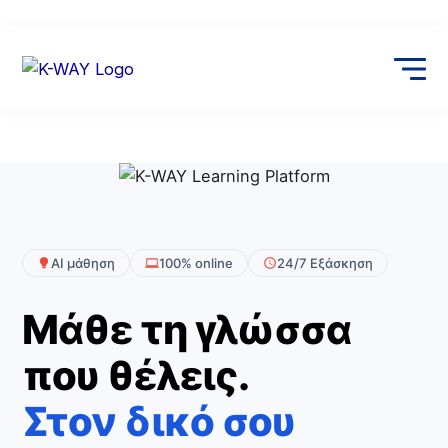
Skip
to
content
AI μάθηση
100% online
24/7 Εξάσκηση
Μάθε τη γλώσσα
που θέλεις.
Στον δικό σου