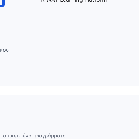
υ
όπου
υ
ξατομικευμένα προγράμματα