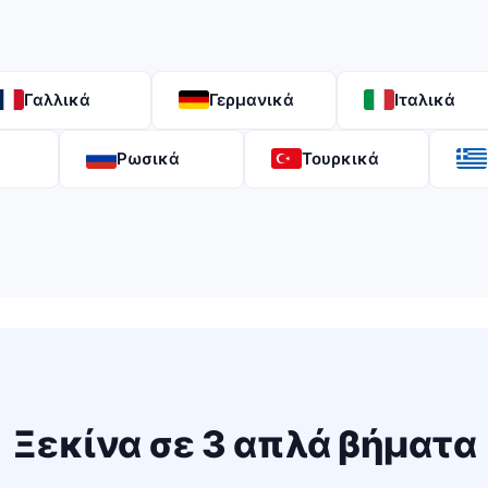
Γαλλικά
Γερμανικά
Ιταλικά
α
Ρωσικά
Τουρκικά
Ξεκίνα σε 3 απλά βήματα