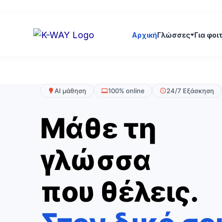
Skip
to
content
Αρχική
Γλώσσες
Για φοι
AI μάθηση
100% online
24/7 Εξάσκηση
Μάθε τη
γλώσσα
που θέλεις.