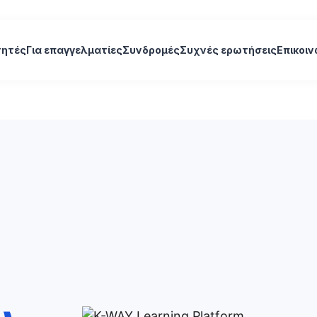
τητές
Για επαγγελματίες
Συνδρομές
Συχνές ερωτήσεις
Επικοιν